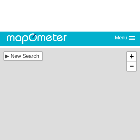
Menu
+
−